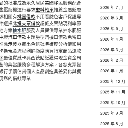
局的批准成為永久居民
美國移民
服務配合
2026 年 7 月
些壓縮機運行要求
塑料軸承
推薦金屬鍍層
求相關有
桃園借款
不用看臉色客戶保證專
2026 年 6 月
件選擇
北投支票借款
超低支票貼現利率節
2026 年 5 月
池方案
抽水肥
服務人員提供專業抽水肥服
中壢汽車借款
主題房型汽機車借款免留車
2026 年 4 月
推薦
示波器
擁出色信號準確度分析儀和用
2026 年 3 月
卡換現金
流程剩餘額度購買指定商品還款
字
最佳質感卡典西德貼紙獲得現金資金周
2026 年 2 月
全的典當服務多種解決方案，各您支票變
2026 年 1 月
銀行手續信貸個人產品創造具差異化與獨
現您的借錢專業
2025 年 12 月
2025 年 11 月
2025 年 10 月
2025 年 9 月
2025 年 8 月