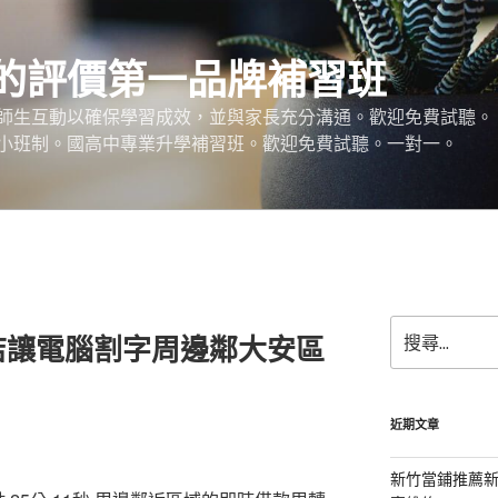
的評價第一品牌補習班
師生互動以確保學習成效，並與家長充分溝通。歡迎免費試聽。
小班制。國高中專業升學補習班。歡迎免費試聽。一對一。
搜
店讓電腦割字周邊鄰大安區
尋
關
鍵
字:
近期文章
新竹當鋪推薦