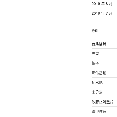
2019 年 8 月
2019 年 7 月
分類
台北削骨
夾克
帽子
彰化當舖
抽水肥
未分類
矽膠止滑墊片
逢甲住宿