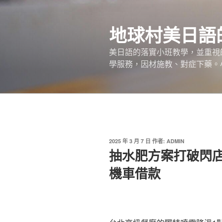
跳
至
地球村美日語
主
要
美日語的落實小班教學，並重視
內
學服務，因材施教、對症下藥。
容
發
2025 年 3 月 7 日
作者:
ADMIN
佈
抽水肥方案打破閃
於
機車借款