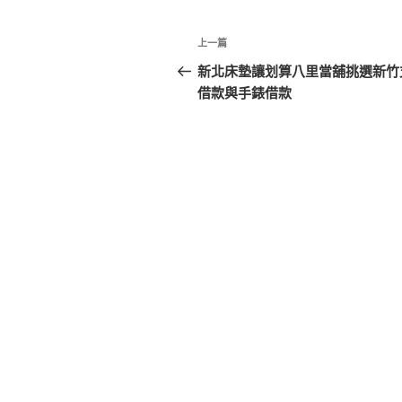
文
上
上一篇
章
一
新北床墊讓划算八里當舖挑選新竹
篇
借款與手錶借款
導
文
覽
章