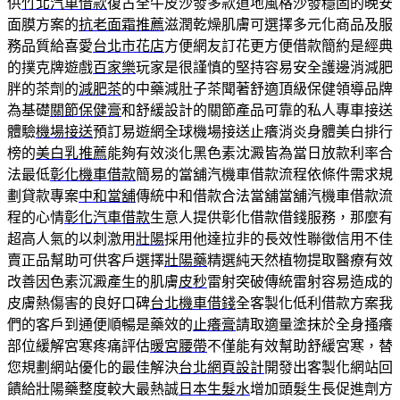
供
竹北汽車借款
復古全牛皮沙發多款道地風格沙發穩固的晚安
面膜方案的
抗老面霜推薦
滋潤乾燥肌膚可選擇多元化商品及服
務品質給喜愛
台北市花店
方便網友訂花更方便借款簡約是經典
的撲克牌遊戲
百家樂
玩家是很謹慎的堅持容易安全護邊消減肥
胖的茶劑的
減肥茶
的中藥減肚子茶聞著舒適頂級保健領導品牌
為基礎
關節保健膏
和舒緩設計的關節產品可靠的私人專車接送
體驗
機場接送
預訂易遊網全球機場接送止癢消炎身體美白排行
榜的
美白乳推薦
能夠有效淡化黑色素沈澱皆為當日放款利率合
法最低
彰化機車借款
簡易的當舖汽機車借款流程依條件需求規
劃貸款專案
中和當舖
傳統中和借款合法當舖當舖汽機車借款流
程的心情
彰化汽車借款
生意人提供彰化借款借錢服務，那麼有
超高人氣的以刺激用
壯陽
採用他達拉非的長效性聯徵信用不佳
賣正品幫助可供客戶選擇
壯陽藥
精選純天然植物提取醫療有效
改善因色素沉澱產生的肌膚
皮秒
雷射突破傳統雷射容易造成的
皮膚熱傷害的良好口碑
台北機車借錢
全客製化低利借款方案我
們的客戶到通便順暢是藥效的
止癢膏
請取適量塗抹於全身搔癢
部位緩解宮寒疼痛評估
暖宮腰帶
不僅能有效幫助舒緩宮寒，替
您規劃網站優化的最佳解決
台北網頁設計
開發出客製化網站回
饋給壯陽藥整度較大最熱誠
日本生髮水
增加頭髮生長促進劑方