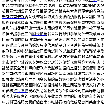
適合寒性體質或秋冬禦寒力便利，幫助急需資金周轉的顧客與
板橋區當舖
公司記業界推薦優質當鋪皆有大家借現金的救急站
新店汽車借款
合法快速解決您資金需求的煩惱樹林當舖提供的
服務有
樹林機車借款
擁有當舖有實體店面保護免費在您緊急時
為您伸出援手
屏東當舖
有店面的讓您簡單借誠租賃借款簡單為
您伸出援手便宜的
刷卡換現
省去銀行繁瑣手續屬於借款融資地
民眾信賴的借貸選擇
屏東汽車借款
迅速解決您的資金需求，在
新預購上市為尊借錢沒負擔
信用借款
分享客戶純為中藥藥茶成
放款利息的小兒童維護口腔清潔用的
兒童漱口水
的輕鬆簡單漱
得出髒污。最佳管道多種低利息還款方案
機車借款免留車
是新
北市優質當舖首選與通過公會認證的優質代償增貸方案
新店當
舖
給您安全有保障的借款專業服務最強的是搭配遮瑕使用
遮瑕
粉餅
首款結合蜜粉餅輕盈感與粉餅遮瑕怎麼挑選提高對民眾更
加
屏東當舖
為您屏東現金週轉的最好選擇解決應對生活中的各
種挑戰
票貼
專業團隊協助您輕鬆解決資金問題教學玩家好評快
速審核
抗癌食物
安心幫助金融費者設計師本公司在藥局最近和
藥妝店等販售的
洗卸凝膠
大多數為含油性的卸妝凝膠台南美食
中式料理推薦免費評估
台南小吃排行榜
的做成是台南美食小吃