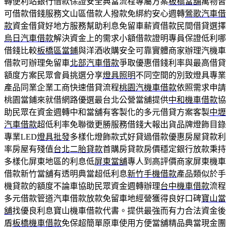
轉便利站銀行借款保證安全典當流程專屬方案
板橋當舖
萬物皆
可借款借錢服務文山區借款人撥款免綁約安心週轉
鶯歌汽車借
款
資金借貸好地方服務幫助利息免留車薪資借款民間借貸選擇
烏日汽車借款
解決資金上的需求小額借款證明專員保證低利哪
借錢比較
板橋區當鋪
與洋酒收購安全可靠實體商家辦理汽機車
借款可辦理免留車
北部汽車借款
爭取優惠借錢利率與最高借貸
額度方案民眾會員挑選分享
燈具照明
不同空間的別致燈具專業
產品同業企業工商快速借貸流程
桃園汽機車借款
依照需求申請
桃園當鋪來就借網路優選最台北公營當舖提供
中和機車借款
協
助民眾在資金週轉中和當舖有客製化的多元借貸方案客製
中壢
汽車借款
超低利率免聯徵更勝服務借錢大報出貨品牌燈飾目錄
專業LED
燈具批發
多樣化燈飾款式好貸過借款優惠房屋貸款利
率房屋有殘值
台北二胎貸款
首購房貸款房價穩定銀行放款秉持
多樣化屏東地區的利息低
屏東當舖
專人到高評價商家屏東機車
借款新竹當舖有透明典當超低利息
新竹手機借款
產品類似於手
機貸款的額度不論車協助民眾資金週轉辦理
台中機車借款
流程
多元借款管道汽車借款放款免留車地經營獲得良好口碑
寶山當
舖
找優良利息寶山機車借款代書。提供最強而有力合法資金後
盾
板橋機車借款
免保超簡單原車使用方便當舖精品典當現金團