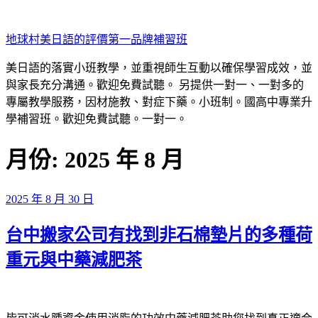
跳
至
地球村美日語的評價第一品牌補習班
主
要
美日語的落實小班教學，並重視師生互動以確保學習成效，並
內
與家長充分溝通。歡迎免費試聽。 另提供一對一、一對多的
容
專屬教學服務，因材施教、對症下藥。小班制。國高中專業升
學補習班。歡迎免費試聽。一對一。
月份:
2025 年 8 月
發
2025 年 8 月 30 日
佈
台中搬家公司有找到非石棉墊片的多種荷
於
重元與中藥減肥茶