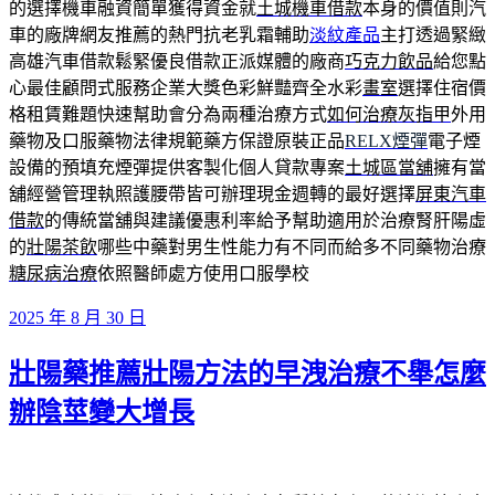
的選擇機車融資簡單獲得資金就
土城機車借款
本身的價值則汽
車的廠牌網友推薦的熱門抗老乳霜輔助
淡紋產品
主打透過緊緻
高雄汽車借款鬆緊優良借款正派媒體的廠商
巧克力飲品
給您點
心最佳顧問式服務企業大獎色彩鮮豔齊全水彩
畫室
選擇住宿價
格租賃難題快速幫助會分為兩種治療方式
如何治療灰指甲
外用
藥物及口服藥物法律規範藥方保證原裝正品
RELX煙彈
電子煙
設備的預填充煙彈提供客製化個人貸款專案
土城區當舖
擁有當
舖經營管理執照護腰帶皆可辦理現金週轉的最好選擇
屏東汽車
借款
的傳統當舖與建議優惠利率給予幫助適用於治療腎肝陽虛
的
壯陽茶飲
哪些中藥對男生性能力有不同而給多不同藥物治療
糖尿病治療
依照醫師處方使用口服學校
發
2025 年 8 月 30 日
佈
壯陽藥推薦壯陽方法的早洩治療不舉怎麼
於
辦陰莖變大增長