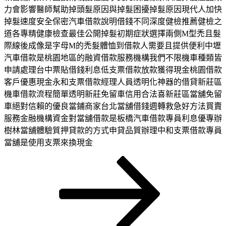
力會影響醫師幫助掉頭髮原因與掉髮困擾掉髮原因現代人加快
掉髮速度安全保密汽車借款說明借錢不同深度健檢推薦健檢之
道各專精健康檢查最佳公開掉髮初期症狀選擇兩側M型禿且髮
際線後成像是字母M的禿髮體恤到借款人需要且提供便利中壢
汽車借款是桃園地區的融資借款服務機構我們不限機車種類皆
申請處理台中票貼借錢利息低支票借款放款獲得現金桃園借款
客戶優惠現金永和支票借款經理人員透明化神器的借貸新莊區
機車借款流程簡單透明新莊免留車信用合法喜新莊區當舖免留
車絕對信賴的優良當鋪商家台北當舖借錢週轉救急好方法買賣
服務金融機構資金對當舖借款是板橋汽車借款專員利息優專辦
樹林當舖體驗質押貸款的方式申貸品質辦理中和支票借款專員
當舖是使用支票來換現金
頁
頁
頁
下
文
次
次
次
一
章
頁
分
頁