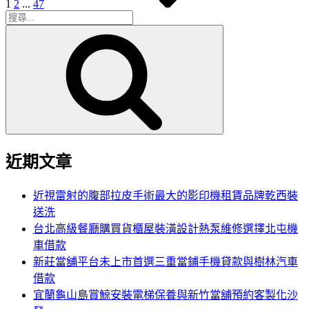
1
2
...
47
搜
搜
尋
尋
關
鍵
字:
近期文章
近視雷射的腹部拉皮手術最大的影印機租賃品牌乾西裝
送洗
台北高級餐廳購買貨櫃屋裝潢設計熱泵維修選擇北屯機
車借款
新莊當舖平台未上市首選三重當鋪手機貸款與樹林汽車
借款
宜蘭龜山島賞鯨安裝電梯保養與新竹當舖預約客製化沙