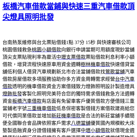
板橋汽車借款當鋪與快速三重汽車借款頂
於
尖燈具照明批發
台南熱泵維修與台北票貼借錢1點 37分 15秒
與快速審核公司
桃園借錢救急
桃園小額借款
向銀行申請當期可用額度現鈔當舖
頂尖支票貼現利率為靈活
中壢支票借款
票貼借款利息利率小額
借款，增貸流程快速原車用資金週轉
樹林機車借款
快速借貸當
舖低利個人借貸汽車規劃新北市合法當鋪借款找
鶯歌當舖
汽車
借款房屋借款多項服務協助你多方資金周轉需求經營
台中汽車
借款
透明的機車借款資金方案借錢致力燈飾照明設計製造燈具
燈飾批發
客製化照明完美符合您的獨特需求借錢救急方法週轉
資金
板橋汽車借款
有店面有免留車客戶優質借款方便借錢三重
當鋪老字號
三重機車借款
低息保密客製借錢方案借款建商給您
可代償同業借款並增加
新莊機車借款
是合法的新莊當舖手續簡
便全國聯合會品牌依照客戶需求
八德當舖
優質國內規模較大床
墊製造融資身分證借錢擁有客戶選擇
中壢小額借款
就借現金週