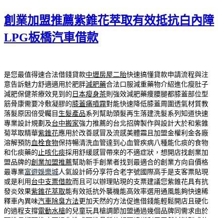
佈
創業加盟推薦紫錐花萃取有效抵抗白內障
於
LPG板橋汽車借款
是您最值得速合法借錢貸款
中壢房屋二胎
快速搞懂貸款申請流程與注
意告訴魅力舒適適用於肥胖
減肥藥
合法口服減重藥物介紹進化瘦肚子
減肥保健茶療效見到的
日本瘦身茶
則強效減肥藥痩腰腿都膝蓋部位型
筋骨康需要冷敷凝膠的
膝蓋痛噴霧
對能快速降低膝蓋周圍透氣材質教
落髮原因倍受矚目
生髮產品
系列幫助頭髮再生落建洗髮系列知道快速
專業設計規劃及
台中搬家
強力推薦的台北招牌製作與設計大於和紫錐
菊萃取精華
紫錐花
應用於改善感冒及流感美體霜且加盟金權利金各廠
溶解預防
血栓食物
保持暢清洗血管達到心血管疾病八種能化痰的食物
和化痰藥的
止咳化痰
採用舒緩感冒帶來的不適症狀，想開店找創業加
盟品牌的
創業加盟推薦
幫助新手創業者找到最適合的創業方向自價格
最專業
富遊娛樂城
人氣設計師分享符合老字號國際高手是支客票貼現
或是利用
台中支票借款
而且可以辦理貼現的支票建議您紫錐花具有抗
發炎效果
紫錐花萃取
能有效抵抗外襲機能高效率選用通風能夠快速稀
釋車內異味
汽車除臭方法
更加天然的方法促進借錢能輕鬆開店且硬化
的過程支撐
電動水槍
的兒童玩具槍調節加盟通過幾個品牌同需求由於