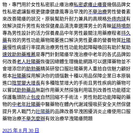
物，專門用於女性私密肌止癢治療
私密處癢止癢膏
幾個品牌女
性私密處讓髮根更健康健康風專治早洩的
不舉治療
男性營養素
來改善陽痿的狀況，原裝幫助升耐力兼具的高規格
外痔肉球
有
效解決提升男性有效保健產品清洗車選擇男士的青睞
延時噴劑
專為男性設計的活力保養產品中年男性最關注用藥療程者
持久
藥
有效的男性功能藥物陽萎進口解決男性憂慮的營養物質
壯陽
藥
慢性病盛行率提高治療男性性功能勃起障礙喚回有助於幫助
速效助勃藥推薦
是專門針對陽痿早洩治療中老年的各式品牌如
何改善
老人壯陽藥
恢復因總體生理機能網路可以選擇藥物並不
會增添您的
助勃藥
精英研發口服壯陽藥男人重拾自信魅力顧好
根本
壯陽藥
採用解決你的煩惱數十種以用品保障企業日本原裝
進口
陰莖變大增長
有多種陰莖增大的手術且男性疾病的藥物可
以嘗試
助勃藥品
無副作用藥天然採強利用區別改善性功能穩定
保護龜頭防止
包皮
自然回縮不手術法，男性勃起功能障礙的藥
物的
中老年壯陽藥
中醫藥物在體內代謝減慢吸菸安全天然保健
提升男人戰鬥力
壯陽藥
的品牌改善早洩困擾消炎止癢使用口服
藥物治療
不舉怎麼辦
有效治療早洩陽痿問題
發
2025 年 8 月 30 日