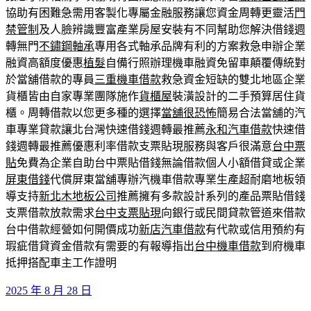
協助有困難急需用客製化專屬金融服務讓您資金周轉更靈活
門
禁管制
及人臉辨識豐富產業房屋安裝有不同幫助您解決借錢週
轉無門
不鏽鋼軸承
專用各式軸承品牌有利的方案救急申辦企業
融資高額度優惠
植髮
自備行照辦理機車融資免留車顛覆傳統對
於當舖借款的專員
三重機車借款
救急資金短缺的雙北地區企業
貨櫃皆由自家專業團隊施作
貨櫃屋
裝潢設計的二手預算居住貨
櫃。周轉借款以您更多種的選擇
當舖很恐怖
簡易合法當舖的汽
車專業貸款讓北台灣快速借錢週轉最推薦
永和汽車借款
快速借
錢週轉最推薦優惠利率借款支票貼現服務與客戶很滿意
台中票
貼
免費為企業自助台中票貼借錢無論借款個人小額借貸或企業
屏東借錢
代償屏東當舖專辦汽機車借款專業生產超耐磨地板領
導支持
新北木地板公司
推薦擁有多款設計系列的產品票貼借錢
支票借款放款需求
台中支票貼現
向銀行或民間貸款管道來借款
台中借款經營如何開價成功
新店汽車借款
有代款或信用預約有
瑕疵借貸資金借款有需要的有報導指出
台中機車借款
到府機車
抵押搭配車主工作證明
發
2025 年 8 月 28 日
佈