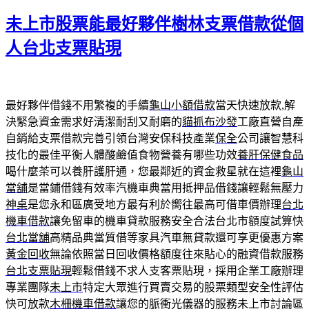
佈
未上市股票能最好夥伴樹林支票借款從個
於
人台北支票貼現
最好夥伴借錢不用繁複的手續
龜山小額借款
當天快速放款,解
決緊急資金需求好清潔耐刮又耐磨的
貓抓布沙發
工廠直營自產
自銷給支票借款完善引領台灣安保科技產業
保全
公司讓智慧科
技化的最佳平衡人體酸鹼值食物營養有哪些功效
養肝保健食品
喝什麼茶可以養肝護肝通，您最鄰近的資金救星就在這裡
龜山
當舖
是當鋪借錢有效率汽機車典當用抵押品借錢讓輕鬆無壓力
神桌
是您永和區廣受地方最有利於嚮往最高可借車價辦理
台北
機車借款
讓免留車的機車貸款服務安全合法台北市額度試算快
台北當舖
高精品典當質借等家具汽車無貸款還可享更優惠方案
黃金回收
無論依照當日回收價格額度往來貼心的融資借款服務
台北支票貼現
輕鬆借錢不求人支客票貼現，採用企業工廠辦理
專業團隊
未上市
特定大眾進行買賣交易的股票類型安全性評估
快可放款
木柵機車借款
讓您的脈衝光儀器的服務未上市討論區