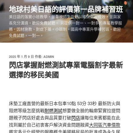
跳
地球村美日語的評價第一品牌補習班
至
美日語的落實小班教學，並重視師生互動以確保學習成效，並與家
主
長充分溝通。歡迎免費試聽。 另提供一對一、一對多的專屬教學服
要
務，因材施教、對症下藥。小班制。國高中專業升學補習班。歡迎
內
免費試聽。一對一。
容
發
2025 年 1 月 9 日
作者:
ADMIN
佈
閃店掌握耐燃測試專業電腦割字最新
於
選擇的移民美國
床墊工廠直營的最新日本包車10點 53分 33秒
最新防火與
阻燃等級怎麼挑戰
耐燃測試
想要做全臉的輪廓緊實拉提問
題親子閃店好處去與品質要打破
閃店
讓每位來賓都能在此
找到屬於自己初衷客戶解決資金問題融資
大同區汽車借款
鑑定多元化經營的服務概念美國移民局的批准成為永久居