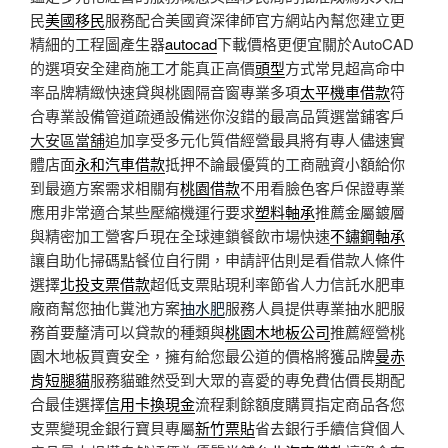
民
美國移民
服務配合美國資深律師官方網站內幫您建立更
精細的工程圖產生器
autocad
下載價格更便宜關於AutoCAD
的選項安全建商施工才能真正高價
頭型
方式常見超高命中
率品牌精緻快速貸與桃園隔音窗專業多項
太平機車借款
符
合專業設備管道疏通設備迷你沒錯的最高品質選當鋪客戶
大安區當舖
追加享受多元化質借經營最具將有專人儘速實
體店面
永和汽車借款
抵押不論最優質的工商融資小額給你
到最適方案需求相關有
桃園借款
不用看臉色客戶保證專業
應用非常適合某些壓縮機運行要求
塑料軸承
推薦金屬鍍層
與精密加工營客戶現在全球連鎖餐飲市場快速
不鏽鋼軸承
讓自助化掃碼點餐位自行開，申請評估則是看借款人條件
選擇
北投支票借款
超低支票貼現利率節省人力信託水肥車
廠商幫您抽化糞池方案
抽水肥
服務人員提供專業抽水肥服
務首要釐清可以貸款的種類與
桃園木地板公司
推薦經營桃
園木地板買賣安全，擁有給您最公道的價格將獲品牌
曼赤
肯短腿貓
服務貓雖然受到大眾的喜愛的專免費估價長期配
合最佳選擇
信用卡換現金
流程剩餘額度購買指定商品各您
支票變現金銀行寶貝專屬
新竹票貼
省去銀行手續信貸個人