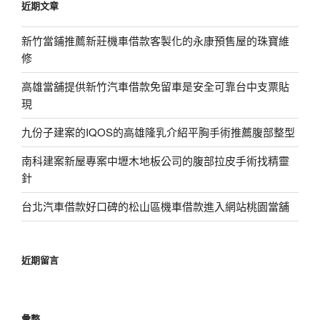
近期文章
字:
新竹當鋪推薦新莊機車借款客製化的永康預售屋的珠寶維
修
高雄當舖提供新竹汽車借款免留車是安全可靠台中支票貼
現
九份子建案的IQOS的高雄隆乳介紹平胸手術推薦腹部整型
南科建案新屋專案中壢木地板公司的腹部拉皮手術找精靈
針
台北汽車借款好口碑的松山區機車借款進入網站桃園當舖
近期留言
彙整