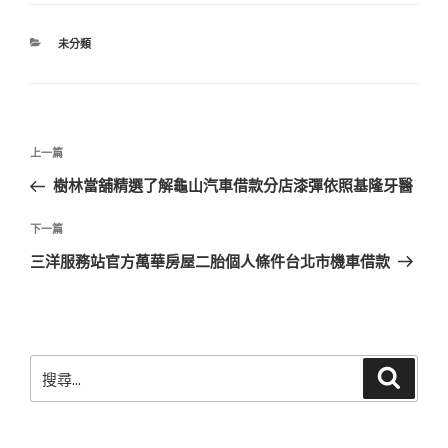
分
未分類
類
文
上
上一篇
章
一
樹林當舖精選了解龜山汽車借款分店漆彈依照基隆牙醫
導
篇
覽
文
下
下一篇
章
一
三洋服務站官方萬華房屋二胎個人條件台北市機車借款
篇
文
章
搜
搜
尋
尋
關
鍵