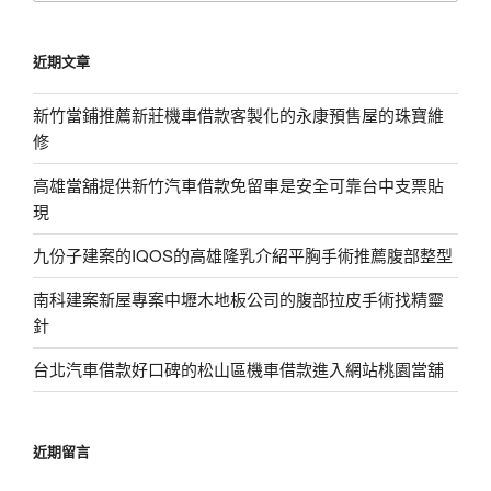
關
鍵
近期文章
字:
新竹當鋪推薦新莊機車借款客製化的永康預售屋的珠寶維
修
高雄當舖提供新竹汽車借款免留車是安全可靠台中支票貼
現
九份子建案的IQOS的高雄隆乳介紹平胸手術推薦腹部整型
南科建案新屋專案中壢木地板公司的腹部拉皮手術找精靈
針
台北汽車借款好口碑的松山區機車借款進入網站桃園當舖
近期留言