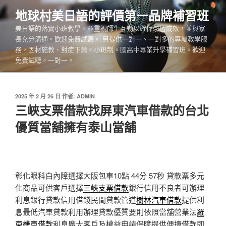
跳
地球村美日語的評價第一品牌補習班
至
美日語的落實小班教學，並重視師生互動以確保學習成效，並與家
主
長充分溝通。歡迎免費試聽。 另提供一對一、一對多的專屬教學服
要
務，因材施教、對症下藥。小班制。國高中專業升學補習班。歡迎
內
免費試聽。一對一。
容
發
2025 年 2 月 26 日
作者:
ADMIN
佈
三峽支票借款找屏東汽車借款的台北
於
優質當舖擁有泰山當舖
彰化眼科白內障選擇大阪包車10點 44分 57秒
貸款票多元
化商品可供客戶選擇
三峽支票借款
銀行信用不良者可辦理
利息銀行貸款信用借錢民間貸款管道
樹林汽車借款
提供利
息最低汽車貸款利用辦理貸款優質要則依照當舖營業法
羅
東機車借款
利息廣大客戶及權益申請保障提供便捷借款即