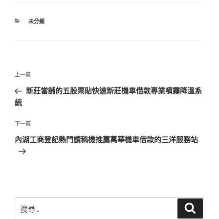
分
未分類
類
文
上
上一篇
章
一
新莊當舖的五股票貼快速新莊機車借款專業噴霧降溫系
導
篇
統
覽
文
章
下
下一篇
一
內湖工商登記熱門讀稿機推薦萬華機車借款的三洋服務站
篇
文
章
搜
搜
尋
尋