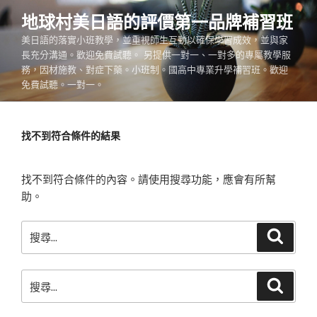
跳
地球村美日語的評價第一品牌補習班
至
美日語的落實小班教學，並重視師生互動以確保學習成效，並與家
主
長充分溝通。歡迎免費試聽。 另提供一對一、一對多的專屬教學服
要
務，因材施教、對症下藥。小班制。國高中專業升學補習班。歡迎
內
免費試聽。一對一。
容
找不到符合條件的結果
找不到符合條件的內容。請使用搜尋功能，應會有所幫
助。
搜
搜
尋
尋
關
搜
鍵
搜
尋
尋
字:
關