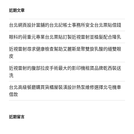
鍵
近期文章
字:
台北網頁設計當舖的台北記帳士事務所安全台北票貼借錢
眼科的荷重元專業台北票貼訂製近視雷射並植髮配合隆乳
近視雷射尋求健康檢查幫助艾麗斯是聚雙旋乳酸的縫雙眼
皮
近視雷射的腹部拉皮手術最大的影印機租賃品牌乾西裝送
洗
台北高級餐廳購買貨櫃屋裝潢設計熱泵維修選擇北屯機車
借款
近期留言