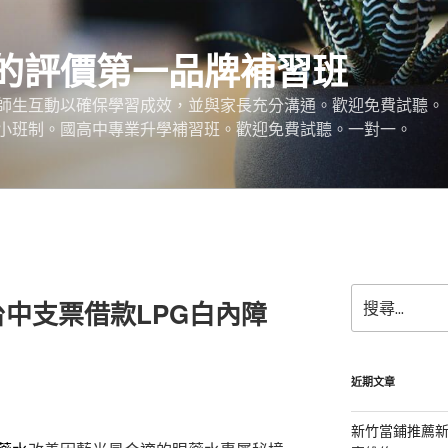
的評價第一品牌補習班
師生互動以確保學習成效，並與家長充分溝通。歡迎免費試聽。
小班制。國高中專業升學補習班。歡迎免費試聽。一對一。
搜
中支票借款LPG白內障
尋
關
鍵
字:
近期文章
新竹當鋪推薦