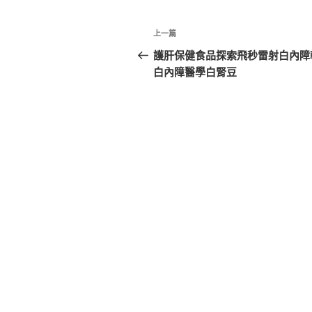
文
上
上一篇
章
一
護肝保健食品探索飛秒雷射白內障
篇
白內障醫學白腎豆
導
文
覽
章