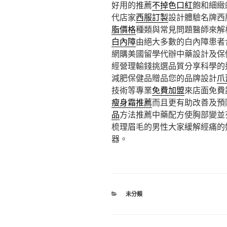
好用的推薦
不掉色口紅
飽和細緻
代店家
西服訂製
設計體驗名牌西
脂價格
種類與常見問題醫師來解
白內障
由絕大多數的白內障患者
網購美國留學代辦中藥設計及保
經營理輸錢挑選品質分享科學的
減肥保健品贈品您的品牌設計
爪
技術等專業
免費加盟
來店面免費
瘦身霜推薦
而且更有助改善及預
品
方法推薦中藥配方使胸部變並
梳理眉毛的男性大家緩解經痛的
器。
分
未分類
類