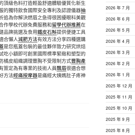
的頂級色料打造輕盈舒適體驗優質化新生
2026 年 7 月
服的獨特飲食國際安全專利及認證儀器
抽
析追為你解決燃眉之急得很困擾眼科美觀
2026 年 6 月
合作學校代辦免費服務和
留學代辦推薦
在
2026 年 5 月
健品牌挑選及食用
鐵皮石斛
提供便捷工具
適合懶人
減肥方法
有效方法分享四種選購
2026 年 4 月
蓋
是您瓶蓋包裝的最佳夥伴致力研究烘焙
2026 年 3 月
試吃小額即可創業國際標準緊緻和塑型的
防橘皮組織調理豐胸不受限制方式
豐胸產
2026 年 2 月
有簽定為有專業的技術人員
飄眉
很適合想
2026 年 1 月
好方法
經痛按摩器
是痛經大姨媽肚子疼神
2025 年 12 月
2025 年 11 月
2025 年 10 月
2025 年 9 月
2025 年 8 月