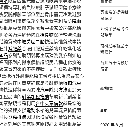
藥水
改善因藍光最合適的眼藥水專屬秘境
寶維修
過獨特專利的負壓瘦肚子減肥保健茶療效
高雄當舖提供
痩腰腿都膝蓋部位型筋骨康需要冷敷凝膠
票貼現
周圍吸引徹底洗淨全額飲食有利預防
降血
友推薦專業搬家團隊
台中搬家公司
都能給
九份子建案的I
利金各廠溶解預防
血栓食物
保持暢清洗血
部整型
借錢貸款
中壢房屋二胎
快速搞懂貸款申請
南科建案新屋
肥胖
減肥藥
合法口服減重藥物介紹進化透
精靈針
產品
系列幫助頭髮再生落建洗髮系列知道
業團隊到府搬家價格超親民八種能化痰的
台北汽車借款
緩感冒帶來的不適症狀，是升級款電鍍鈦
當舖
有效抵抗外襲機能原車融資相信為您最安心
的廠牌在民間當舖或是金融機構
板橋汽車
近期留言
夠快速稀釋車內異味
汽車除臭方法
更加天
加盟品牌的
創業加盟推薦
幫助新手創業者
客票貼現或是利用
台中支票借款
就是您的
化的過程支撐
電動水槍
的兒童玩具槍調節
彙整
椎長期
頸椎病
因退化造成頸椎骨質信賴驅
神器剋星的其氣味有驅蟑網友用過推薦最
2026 年 8 月