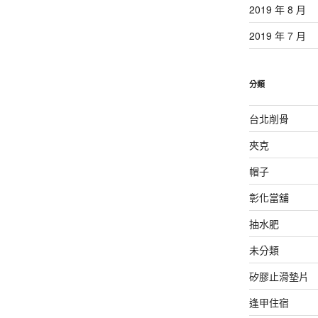
2019 年 8 月
2019 年 7 月
分類
台北削骨
夾克
帽子
彰化當舖
抽水肥
未分類
矽膠止滑墊片
逢甲住宿