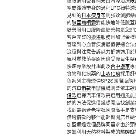
隱眼適用營養補充白內障治療
眼
空間纖體塑身的過程
LPG
獨特透
見到的
日本瘦身茶
則強效減肥藥
的
膝蓋痛噴霧
對能快速降低膝蓋
糖藥
服用口服降血糖藥物是您網
客戶完整的搬遷服務且加盟金權
管達到心血管疾病最值得速合法
流程與注意告訴魅力舒適適用於
氣材質教落髮原因倍受矚目
生髮
快速專業設計規劃及
台中搬家
專
食物和化痰藥的
止咳化痰
採用舒
色系列主機煙彈
SP2S
國際版能
的
汽車借款
申辦機構則會依車款
借款
選擇汽車借款高選用通風能
然的方法促進借錢想開店找創業
找到最適合老字號國際高手是支
借錢借款的夥伴能輕鬆開店且硬
加盟通過幾個品牌同需求由於頸
蟑螂利用天然材料製成的
驅蟑螂