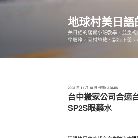
跳
至
地球村美日語
主
要
美日語的落實小班教學，並重視
內
學服務，因材施教、對症下藥。
容
發
2025 年 11 月 18 日
作者:
ADMIN
佈
台中搬家公司合適台
於
SP2S眼藥水